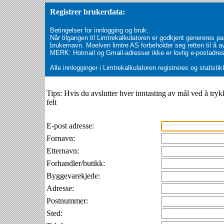
Registrer brukerdata:
Betingelser for innlogging og bruk:
Når tilgangen til Limtrekalkulatoren er godkjent genereres 
brukernavn. Moelven limtre AS forbeholder seg retten til å a
MERK: Hotmail og Gmail-adresser ikke er lovlig e-postadre
Alle innlogginger i Limtrekalkulatoren registreres og statis
Tips: Hvis du avslutter hver inntasting av mål ved å trykk
felt
E-post adresse:
Fornavn:
Etternavn:
Forhandler/butikk:
Byggevarekjede:
Adresse:
Postnummer:
Sted: