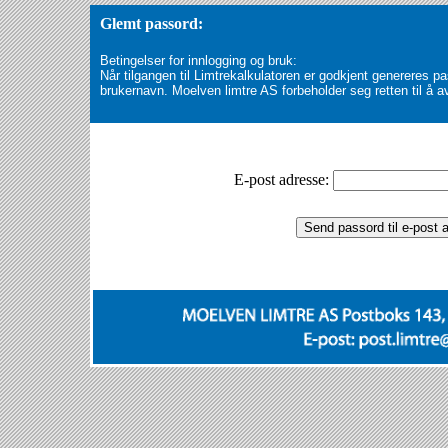
Glemt passord:
Betingelser for innlogging og bruk:
Når tilgangen til Limtrekalkulatoren er godkjent genereres 
brukernavn. Moelven limtre AS forbeholder seg retten til å a
E-post adresse: